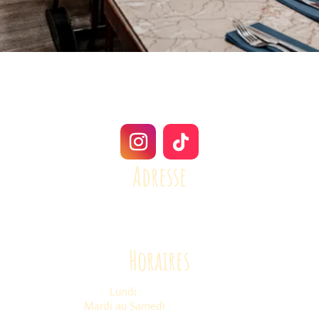
Adresse
19 Rue de la Charité, lyon, France
Tél : 04 72 41 77 85
Mail :
contact@le-petit-grain-lyon.fr
Horaires
Lundi :
11h30 - 14h30
Mardi au Samedi :
11h30 -22h30