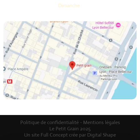
Dimanche :
Repos obligatoire.
On se ressource pour mieux vous régaler !
Politique de confidentialité
-
Mentions légales
Le Petit Grain 2025
Un site
Full Concept
crée par
Digital Shape